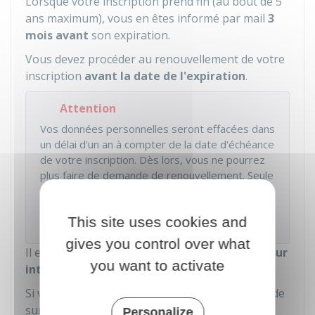
Lorsque votre inscription prend fin (au bout de 5
ans maximum), vous en êtes informé par mail
3
mois avant
son expiration.
Vous devez procéder au renouvellement de votre
inscription
avant la date de l'expiration
.
Attention
Vos données personnelles seront effacées dans
un délai d'un an à compter de la date d'échéance
de votre inscription. Dès lors, vous ne pourrez
plus faire de demande de renouvellement. Seule
une demande de 1ère inscription au registre
des Français établis hors de France vous sera
This site uses cookies and
accessible.
gives you control over what
Il est
recommandé
de privilégier la démarche
sur
you want to activate
internet
.
Si vous n'êtes pas en mesure de faire la demande
sur internet (par exemple, si vous êtes en
Personalize