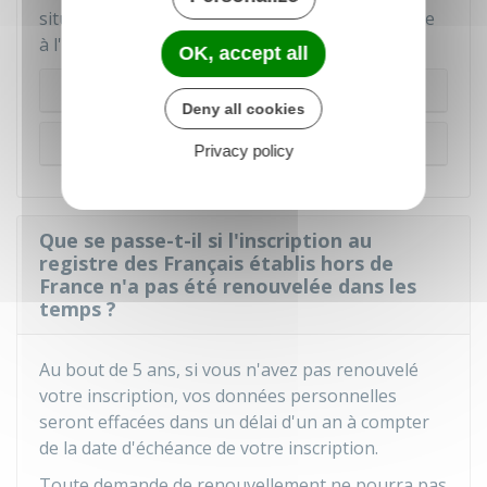
situation de handicap), vous pouvez vous rendre
à l'ambassade ou au consulat.
OK, accept all
Sur internet
Deny all cookies
Sur place
Privacy policy
Que se passe-t-il si l'inscription au
registre des Français établis hors de
France n'a pas été renouvelée dans les
temps ?
Au bout de 5 ans, si vous n'avez pas renouvelé
votre inscription, vos données personnelles
seront effacées dans un délai d'un an à compter
de la date d'échéance de votre inscription.
Toute demande de renouvellement ne pourra pas