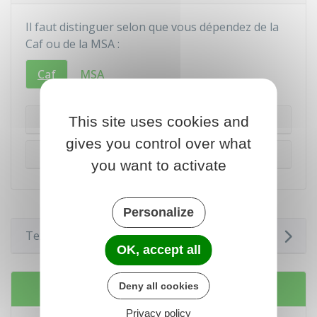
Il faut distinguer selon que vous dépendez de la
Caf
ou de la
MSA
:
Caf
MSA
Changement de situation familiale
This site uses cookies and
gives you control over what
Changement de domicile
you want to activate
Personalize
Textes de référence
OK, accept all
Deny all cookies
Services en ligne et formulaires
Privacy policy