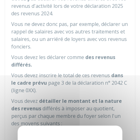
revenus d'activité lors de votre déclaration 2025
des revenus 2024.
Vous ne devez donc pas, par exemple, déclarer un
rappel de salaires avec vos autres traitements et
salaires, ou un arriéré de loyers avec vos revenus
fonciers.
Vous devez les déclarer comme
des revenus
différés.
Vous devez inscrire le total de ces revenus
dans
le cadre prévu
page 3 de la déclaration n° 2042 C
(ligne 0XX).
Vous devez
détailler le montant et la nature
des revenus
différés à imposer au quotient,
perçus par chaque membre du foyer selon l'un
des moyens suivants :
Dans le cadre prévu de la déclaration