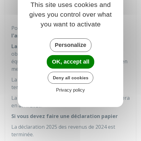
This site uses cookies and
Sur papier libre joint à la déclaration n°
2042.
gives you control over what
you want to activate
Pour chaque montant, vous devez
préciser
l'année de son échéance normale
.
Personalize
La déclaration des revenus par internet
est
obligatoire si votre résidence principale est
équipée d'un accès à internet et que vous êtes en
OK, accept all
mesure de faire votre déclaration en ligne.
Deny all cookies
La déclaration 2025 des revenus de 2024 est
terminée.
Privacy policy
La déclaration 2026 des revenus de 2025 débutera
en avril 2026.
Si vous devez faire une déclaration papier
La déclaration 2025 des revenus de 2024 est
terminée.