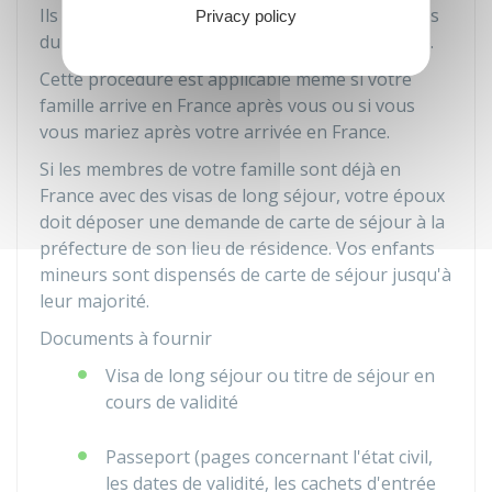
Ils doivent obtenir un
visa de long séjour
auprès
Privacy policy
du consulat de France de leur pays de résidence.
Cette procédure est applicable même si votre
famille arrive en France après vous ou si vous
vous mariez après votre arrivée en France.
Si les membres de votre famille sont déjà en
France avec des visas de long séjour, votre époux
doit déposer une demande de carte de séjour à la
préfecture de son lieu de résidence. Vos enfants
mineurs sont dispensés de carte de séjour jusqu'à
leur majorité.
Documents à fournir
Visa de long séjour ou titre de séjour en
cours de validité
Passeport (pages concernant l'état civil,
les dates de validité, les cachets d'entrée