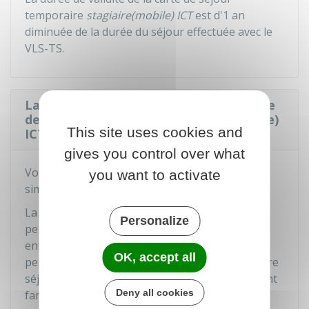
temporaire
stagiaire(mobile) ICT
est d'1 an
diminuée de la durée du séjour effectuée avec le
VLS-TS.
La famille d'une personne ayant la carte
de séjour temporaire - stagiaire (mobile)
This site uses cookies and
ICT peut-elle s'installer en France ?
gives you control over what
Votre famille peut bénéficier de la procédure
you want to activate
simplifiée
famille accompagnante
:
La "
famille accompagnante
" comprend la
Personalize
personne avec qui vous êtes marié(e) et vos
enfants mineurs. La procédure simplifiée leur
OK, accept all
permet de venir en France pour la durée de votre
séjour, sans faire la procédure de regroupement
Deny all cookies
familial.