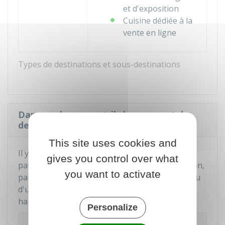
et d'exposition
Cuisine dédiée à la
vente en ligne
Types de destinations et sous-destinations
Dans quels cas y a-t-il changement de
destination d'un bâtiment ?
This site uses cookies and
Il y a changement de destination lorsque vous
gives you control over what
passez d'une destination à une autre destination,
you want to activate
par exemple d'une habitation à un commerce ou
d'une grange d'une exploitation agricole à une
habitation.
Personalize
À noter