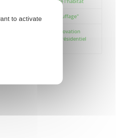
rénovation énergétique de l'habitat
Prime "Coup de pouce chauffage"
ant to activate
Prime "Coup de pouce Rénovation
performante de bâtiment résidentiel
collectif"