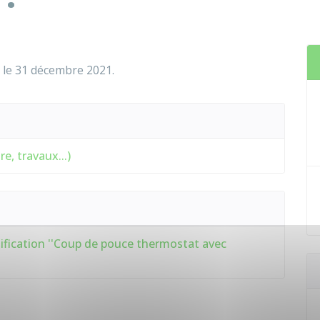
s le 31 décembre 2021.
e, travaux...)
onification ''Coup de pouce thermostat avec