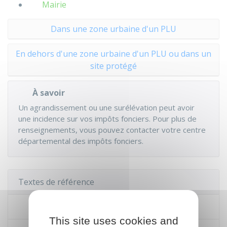
Mairie
Dans une zone urbaine d'un PLU
En dehors d'une zone urbaine d'un PLU ou dans un
site protégé
À savoir
Un agrandissement ou une surélévation peut avoir
une incidence sur vos impôts fonciers. Pour plus de
renseignements, vous pouvez contacter votre centre
départemental des impôts fonciers.
Textes de référence
Code de l'urbanisme : article R421-11
This site uses cookies and