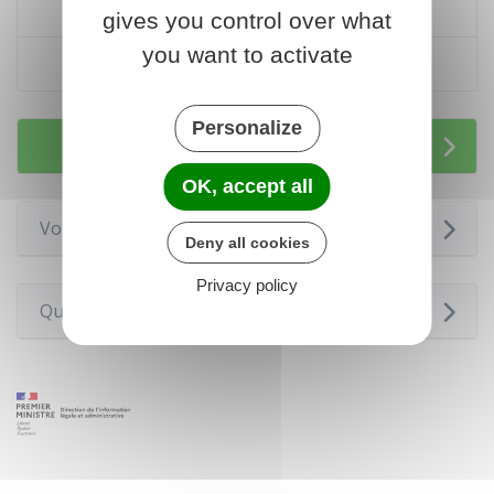
Code de l'urbanisme : article R*421-14
gives you control over what
you want to activate
Code de l'urbanisme : article R*421-17
Personalize
Services en ligne et formulaires
OK, accept all
Voir aussi
Deny all cookies
Privacy policy
Questions ? Réponses !