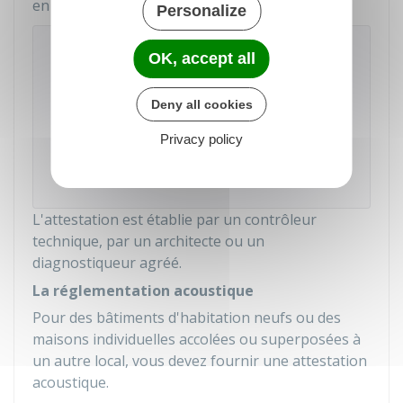
en ligne :
Personalize
Attestations de prise en compte de la
OK, accept all
réglementation environnementale RE
2020 et thermique RT 2012
Deny all cookies
Accéder au service en ligne
Privacy policy
Ministère chargé de l'environnement
L'attestation est établie par un contrôleur
technique, par un architecte ou un
diagnostiqueur agréé.
La réglementation acoustique
Pour des bâtiments d'habitation neufs ou des
maisons individuelles accolées ou superposées à
un autre local, vous devez fournir une attestation
acoustique.