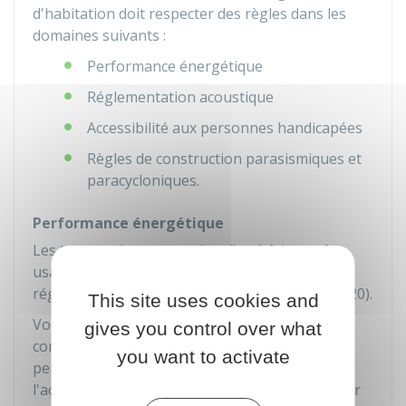
d'habitation doit respecter des règles dans les
domaines suivants :
Performance énergétique
Réglementation acoustique
Accessibilité aux personnes handicapées
Règles de construction parasismiques et
paracycloniques.
Performance énergétique
Les travaux de construction d'un bâtiment à
usage d'habitation doivent être conformes à la
réglementation environnementale 2020 (RE 2020).
This site uses cookies and
Vous devez fournir une attestation de prise en
gives you control over what
compte de cette réglementation avec votre
you want to activate
permis de construire et au moment de
l'achèvement des travaux. Vous pouvez l'obtenir