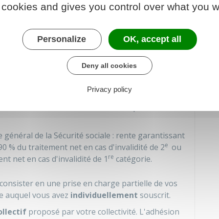
 maladie, d'un congé de longue durée ou d'un
 cookies and gives you control over what you w
entaires au demi-traitement, garantissant une
Personalize
OK, accept all
à
90 %
du traitement indiciaire, de la nouvelle
0 %
de vos primes et indemnités en cas de mise en
Deny all cookies
ien du demi-traitement dans l'attente de l'avis du
Privacy policy
e la
CNRACL
: rente garantissant une
du traitement net en cas de retraite pour
général de la Sécurité sociale : rente garantissant
e
90 %
du traitement net en cas d'invalidité de 2
ou
re
nt net en cas d'invalidité de 1
catégorie.
t consister en une prise en charge partielle de vos
ce auquel vous avez
individuellement
souscrit.
llectif
proposé par votre collectivité. L'adhésion