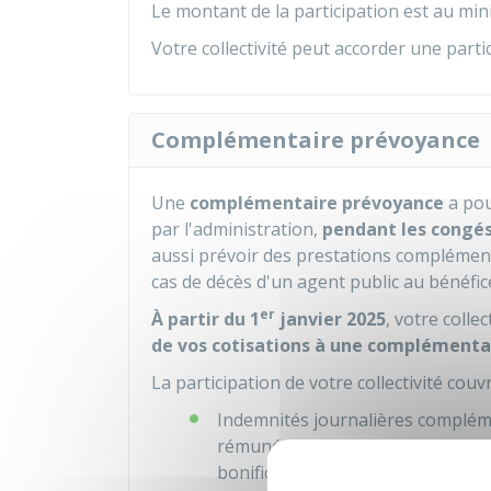
Le montant de la participation est au m
Votre collectivité peut accorder une parti
Complémentaire prévoyance
Une
complémentaire prévoyance
a pou
par l'administration,
pendant les congés
aussi prévoir des prestations complémentai
cas de décès d'un agent public au bénéfi
er
À partir du 1
janvier 2025
, votre coll
de vos cotisations à une complémenta
La participation de votre collectivité cou
Indemnités journalières complém
rémunération nette équivalente 
bonification indiciaire (NBI) et à
4