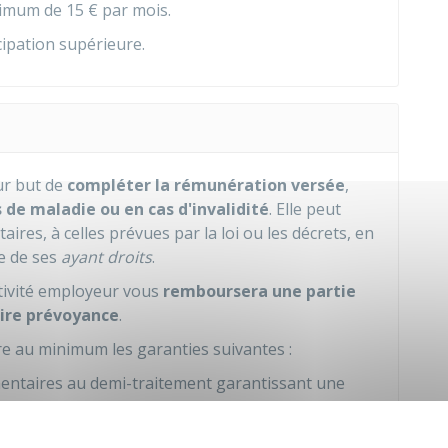
inimum de
15 €
par mois.
cipation supérieure.
r but de
compléter la rémunération versée
,
 de maladie ou en cas d'invalidité
. Elle peut
res, à celles prévues par la loi ou les décrets, en
ce de ses
ayant droits
.
ectivité employeur vous
remboursera une partie
ire prévoyance
.
vre au minimum les garanties suivantes :
entaires au demi-traitement garantissant une
à
90 %
du traitement indiciaire, de la nouvelle
0 %
de vos primes et indemnités lors d'un congé