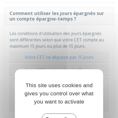
Comment utiliser les jours épargnés sur
un compte épargne-temps ?
Les conditions d'utilisation des jours épargnés
sont différentes selon que votre CET compte au
maximum 15 jours ou plus de 15 jours.
Votre CET ne dépasse pas 15 jours
Votre CET compte plus de 15 jours
À noter
This site uses cookies and
En cas de décès d'un agent ayant ouvert un
gives you control over what
CET, ses
ayants droits
bénéficient de
you want to activate
l'indemnisation des jours épargnés.