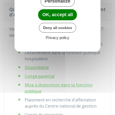
Personalize
Que devient le CET en cas de changement
d'employeur ?
OK, accept all
Deny all cookies
Vous conservez les jours épargnés sur votre CET
dans les cas suivants :
Privacy policy
Changement d'établissement (mutation)
Détachement dans la fonction publique
hospitalière
Disponibilité
Congé parental
Mise à disposition dans la fonction
publique
Placement en recherche d'affectation
auprès du Centre national de gestion
Congé de réserviste