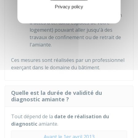
Privacy policy
Actions correctives et mesures
conservatoires (par exemple, restriction
d'accès à certains espaces de votre
logement) pouvant aller jusqu'à des
travaux de confinement ou de retrait de
l'amiante.
Ces mesures sont réalisées par un professionnel
exerçant dans le domaine du bâtiment.
Quelle est la durée de validité du
diagnostic amiante ?
Tout dépend de la
date de réalisation du
diagnostic
amiante.
Avant le 1er avril 2013