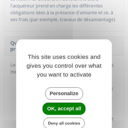
l'acquéreur prend en charge les différentes
obligations liées à la présence d'amiante et ce, à
ses frais (par exemple, travaux de désamiantage).
Quelles sont les conséquences en
présence d'amiante ?
This site uses cookies and
Le rapport du professionnel peut préconiser les
gives you control over what
mesures suivantes :
you want to activate
Évaluation périodique de l'état de
conservation des matériaux ou produits
Personalize
contenant de l'amiante
Analyse de risque approfondie,
OK, accept all
notamment à l'aide de prélèvement de
l'air pour déterminer la quantité de fibre
Deny all cookies
d'amiante