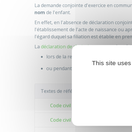
La demande conjointe d'exercice en commun 
nom
de l'enfant.
En effet, en l'absence de déclaration conjointe
l'établissement de l'acte de naissance ou ap
l'égard duquel sa filiation est établie en prem
La
déclaration de choix du nom
peut être fait
lors de la reconnaissance de l'enfant p
This site uses
ou pendant toute la minorité de l'enfan
Textes de référence
Code civil : article 372
Code civil : articles 373-2 à 373-2-5