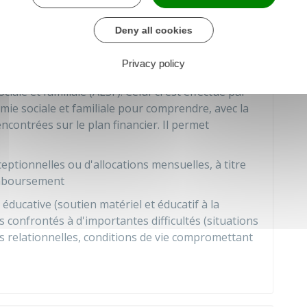
ervention sociale et familiale (TISF), qui doit
Deny all cookies
t des difficultés éducatives et sociales
Privacy policy
e et familiale (AESF). Celui-ci est effectué par
ie sociale et familiale pour comprendre, avec la
rencontrées sur le plan financier. Il permet
eptionnelles ou d'allocations mensuelles, à titre
remboursement
 éducative (soutien matériel et éducatif à la
ts confrontés à d'importantes difficultés (situations
tés relationnelles, conditions de vie compromettant