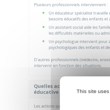
Plusieurs professionnels interviennent :
Un éducateur spécialisé travaille
besoins éducatifs des enfants et 
Un assistant social aide les famil
les difficultés matérielles ou admi
Un psychologue intervient pour a
psychologiques des enfants et de
D'autres professionnels (médecins, ensei
intervenir en fonction des situations.
Quelles actions peuvent être m
This site uses
éducative à domicile ?
Les actions qui peuvent être mises en pl