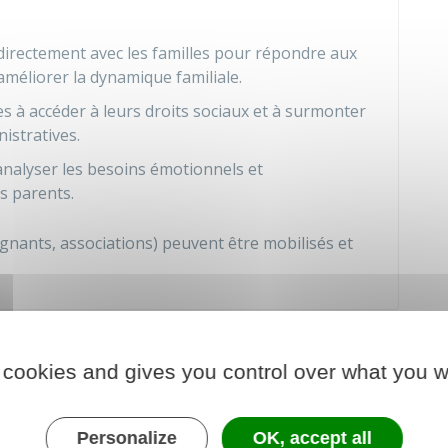
 directement avec les familles pour répondre aux
améliorer la dynamique familiale.
les à accéder à leurs droits sociaux et à surmonter
nistratives.
nalyser les besoins émotionnels et
s parents.
gnants, associations) peuvent être mobilisés et
ises en place dans le cadre de l'aide
 cookies and gives you control over what you w
ace (ensemble ou séparément), dans le cadre de
Personalize
OK, accept all