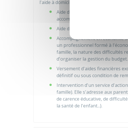
l'aide à domicile, sont les suivantes :
Aide d'un(e) technicien(ne) de l'int
accompagner la famille rencontran
Aide d'une aide-ménagère
Accompagnement en économie social
un professionnel formé à l'économ
famille, la nature des difficultés 
d'organiser la gestion du budget.
Versement d'aides financières exc
définitif ou sous condition de 
Intervention d'un service d'action
famille). Elle s'adresse aux paren
de carence éducative, de difficul
la santé de l'enfant...).