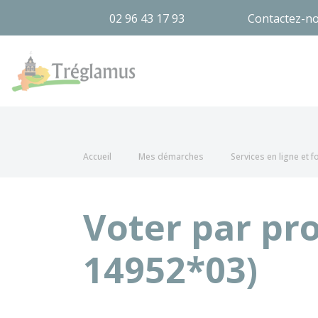
02 96 43 17 93
Contactez-n
Tréglamus
Accueil
Mes démarches
Services en ligne et 
Voter par pr
14952*03)