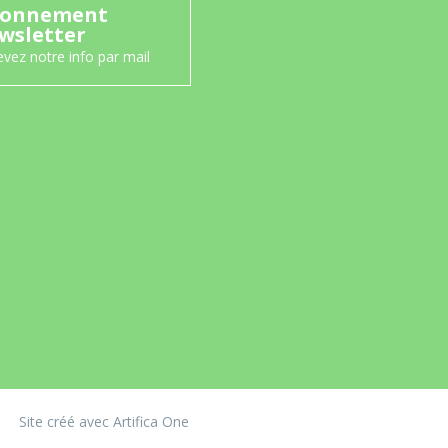
onnement
wsletter
vez notre info par mail
Site créé avec Artifica One