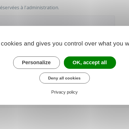
éservées à l'administration.
ne procuration de vote.
 cookies and gives you control over what you w
 le formulaire (140.6 KB)
Personalize
OK, accept all
Deny all cookies
Privacy policy
 chargé de l'intérieur