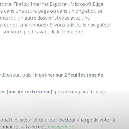
hrome, Firefox, Internet Explorer, Microsoft Edge,
iche dans une autre page ou dans un onglet ou se
nts (ou un autre dossier si vous avez une
ateur ou smartphone). Si vous utilisez le navigateur
F sur votre poste avant de le compléter.
ordinateur, puis l'imprimer
sur 2 feuilles
(pas de
les (pas de recto verso)
, puis le remplir à la main
al d'électeur et celui de l'électeur chargé de voter à
 numéros à l'aide de ce
téléservice
.