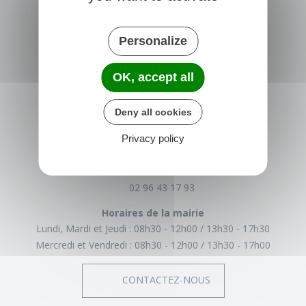
Personalize
OK, accept all
TRÉGLAMUS
Deny all cookies
15 rue de la Mairie
Privacy policy
22540 Tréglamus
France
02 96 43 17 93
Horaires de la mairie
Lundi, Mardi et Jeudi :
08h30 - 12h00
13h30 - 17h30
Mercredi et Vendredi :
08h30 - 12h00
13h30 - 17h00
CONTACTEZ-NOUS