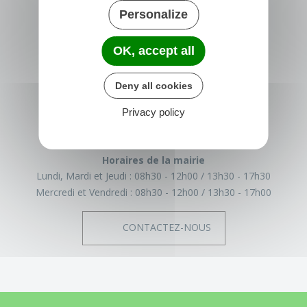
Personalize
OK, accept all
TRÉGLAMUS
15 rue de la Mairie
Deny all cookies
22540 Tréglamus
France
Privacy policy
02 96 43 17 93
Horaires de la mairie
Lundi, Mardi et Jeudi :
08h30 - 12h00
13h30 - 17h30
Mercredi et Vendredi :
08h30 - 12h00
13h30 - 17h00
CONTACTEZ-NOUS