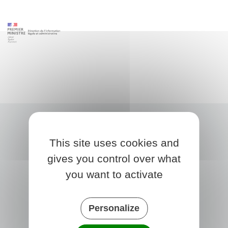
This site uses cookies and
gives you control over what
you want to activate
Personalize
TRÉGLAMUS
15 rue de la Mairie