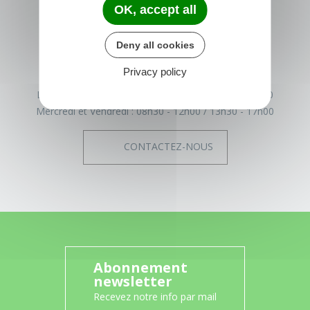
OK, accept all
22540 Tréglamus
France
Deny all cookies
02 96 43 17 93
Privacy policy
Horaires de la mairie
Lundi, Mardi et Jeudi :
08h30 - 12h00
13h30 - 17h30
Mercredi et Vendredi :
08h30 - 12h00
13h30 - 17h00
CONTACTEZ-NOUS
Abonnement
newsletter
Recevez notre info par mail