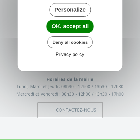
Personalize
OK, accept all
TRÉGLAMUS
Deny all cookies
15 rue de la Mairie
22540 Tréglamus
Privacy policy
France
02 96 43 17 93
Horaires de la mairie
Lundi, Mardi et Jeudi :
08h30 - 12h00
13h30 - 17h30
Mercredi et Vendredi :
08h30 - 12h00
13h30 - 17h00
CONTACTEZ-NOUS