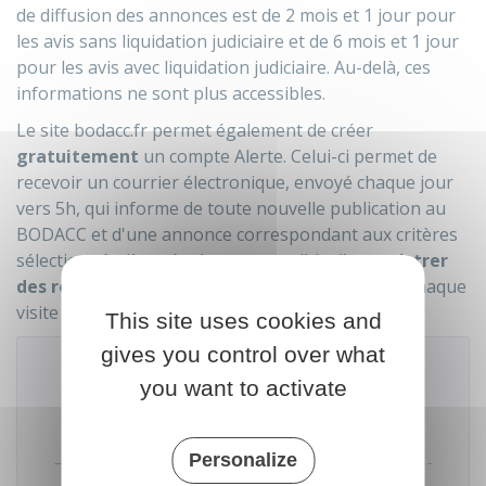
de diffusion des annonces est de 2 mois et 1 jour pour
les avis sans liquidation judiciaire et de 6 mois et 1 jour
pour les avis avec liquidation judiciaire. Au-delà, ces
informations ne sont plus accessibles.
Le site bodacc.fr permet également de créer
gratuitement
un compte Alerte. Celui-ci permet de
recevoir un courrier électronique, envoyé chaque jour
vers 5h, qui informe de toute nouvelle publication au
BODACC et d'une annonce correspondant aux critères
sélectionnés. Il est également possible d'
enregistrer
des recherches
pour ne plus avoir à les saisir à chaque
visite sur le site.
This site uses cookies and
gives you control over what
you want to activate
Accéder au téléservice
Personalize
Direction de l'information légale et administrative (Dila) -
Premier ministre