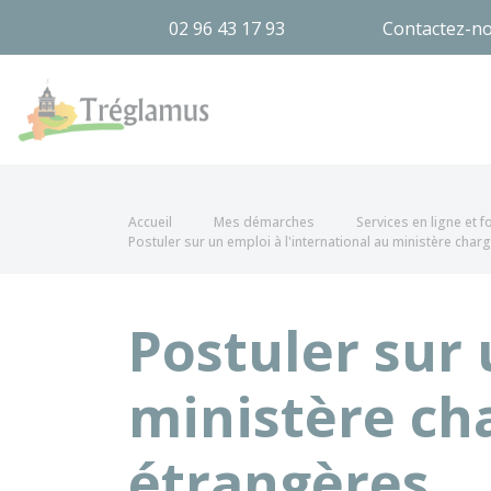
02 96 43 17 93
Contactez-n
Tréglamus
Accueil
Mes démarches
Services en ligne et 
Postuler sur un emploi à l'international au ministère char
Postuler sur 
ministère cha
étrangères