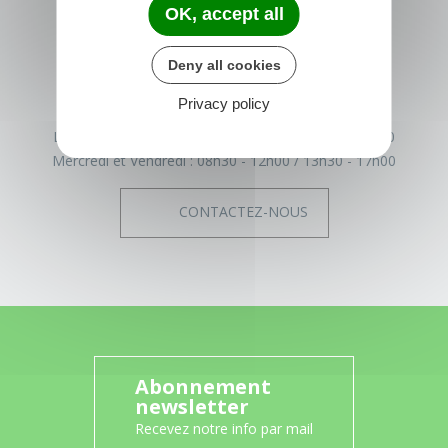
OK, accept all
22540 Tréglamus
France
Deny all cookies
02 96 43 17 93
Privacy policy
Horaires de la mairie
Lundi, Mardi et Jeudi :
08h30 - 12h00
13h30 - 17h30
Mercredi et Vendredi :
08h30 - 12h00
13h30 - 17h00
CONTACTEZ-NOUS
Abonnement
newsletter
Recevez notre info par mail