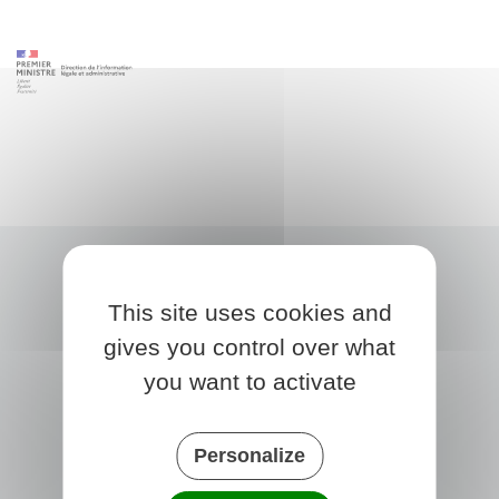
This site uses cookies and
gives you control over what
you want to activate
Personalize
TRÉGLAMUS
15 rue de la Mairie