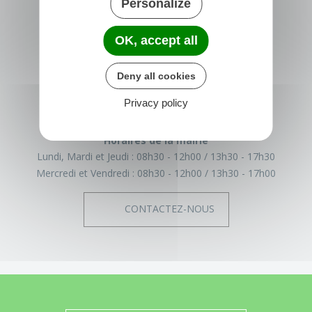
Personalize
TRÉGLAMUS
OK, accept all
15 rue de la Mairie
22540 Tréglamus
Deny all cookies
France
Privacy policy
02 96 43 17 93
Horaires de la mairie
Lundi, Mardi et Jeudi :
08h30 - 12h00
13h30 - 17h30
Mercredi et Vendredi :
08h30 - 12h00
13h30 - 17h00
CONTACTEZ-NOUS