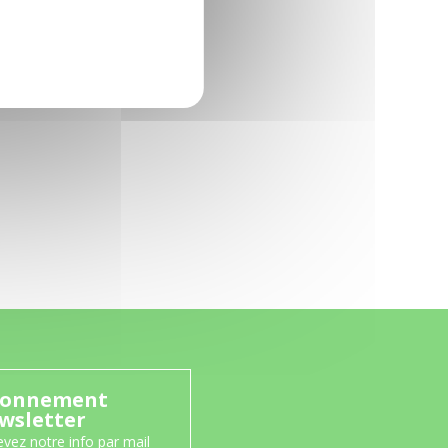
onnement
wsletter
vez notre info par mail