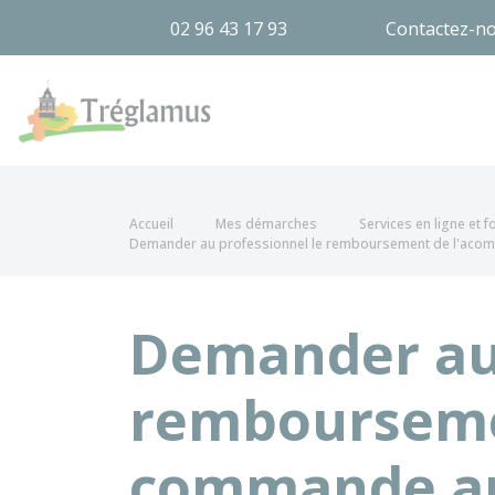
02 96 43 17 93
Contactez-n
Tréglamus
Accueil
Mes démarches
Services en ligne et 
Demander au professionnel le remboursement de l'acomp
Demander au 
rembourseme
commande an