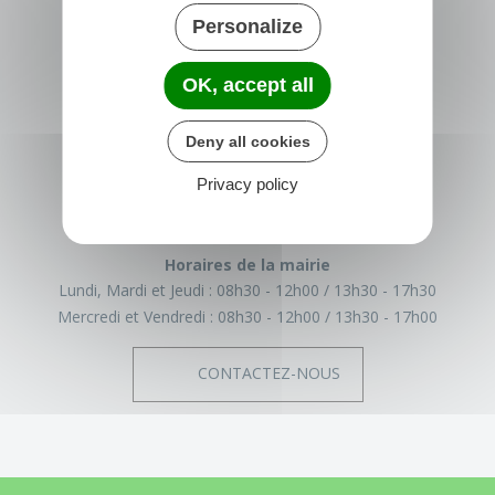
Personalize
OK, accept all
TRÉGLAMUS
15 rue de la Mairie
Deny all cookies
22540 Tréglamus
France
Privacy policy
02 96 43 17 93
Horaires de la mairie
Lundi, Mardi et Jeudi :
08h30 - 12h00
13h30 - 17h30
Mercredi et Vendredi :
08h30 - 12h00
13h30 - 17h00
CONTACTEZ-NOUS