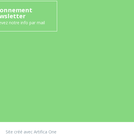
onnement
wsletter
vez notre info par mail
Site créé avec Artifica One