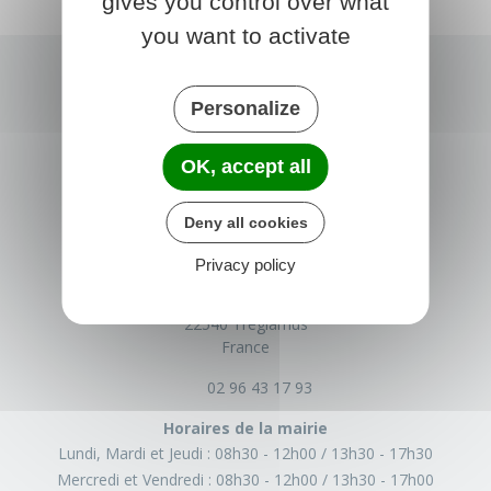
gives you control over what
you want to activate
Personalize
OK, accept all
Deny all cookies
TRÉGLAMUS
Privacy policy
15 rue de la Mairie
22540 Tréglamus
France
02 96 43 17 93
Horaires de la mairie
Lundi, Mardi et Jeudi :
08h30 - 12h00
13h30 - 17h30
Mercredi et Vendredi :
08h30 - 12h00
13h30 - 17h00