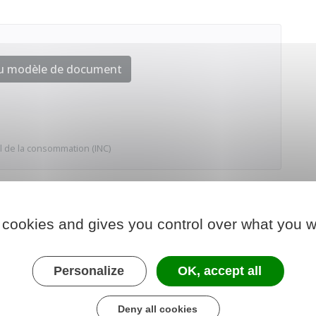
au modèle de document
al de la consommation (INC)
 cookies and gives you control over what you w
Personalize
OK, accept all
Deny all cookies