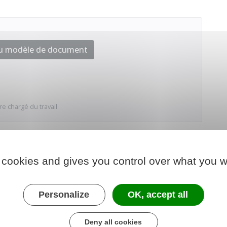
au modèle de document
re chargé du travail
 cookies and gives you control over what you w
Personalize
OK, accept all
Deny all cookies