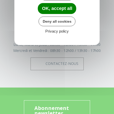
TRÉGLAMUS
OK, accept all
15 rue de la Mairie
22540 Tréglamus
France
Deny all cookies
02 96 43 17 93
Privacy policy
Horaires de la mairie
Lundi, Mardi et Jeudi :
08h30 - 12h00
13h30 - 17h30
Mercredi et Vendredi :
08h30 - 12h00
13h30 - 17h00
CONTACTEZ-NOUS
Abonnement
newsletter