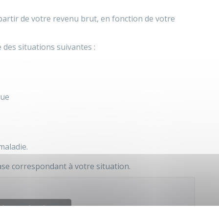
partir de votre revenu brut, en fonction de votre
e des situations suivantes :
que
maladie.
ase correspondant à votre situation.
der au simulateur