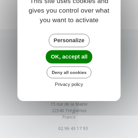
This site uses cookies and
gives you control over what
you want to activate
Personalize
OK, accept all
Deny all cookies
Privacy policy
TRÉGLAMUS
15 rue de la Mairie
22540 Tréglamus
France
02 96 43 17 93