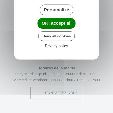
Personalize
OK, accept all
TRÉGLAMUS
Deny all cookies
15 rue de la Mairie
22540 Tréglamus
Privacy policy
France
02 96 43 17 93
Horaires de la mairie
Lundi, Mardi et Jeudi :
08h30 - 12h00
13h30 - 17h30
Mercredi et Vendredi :
08h30 - 12h00
13h30 - 17h00
CONTACTEZ-NOUS