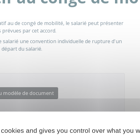
latif au de congé de mobilité, le salarié peut présenter
 prévues par cet accord.
 le salarié une convention individuelle de rupture d'un
départ du salarié.
au modèle de document
re chargé du travail
 cookies and gives you control over what you w