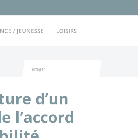
ACCÉDER AU FO
NCE / JEUNESSE
LOISIRS
Partager
Partager sur Facebook
Partager sur X - Twitter
Partager sur Linkedin
Partager par email
ture d’un
e l’accord
bilité