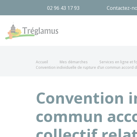
02 96 43 17 93
Contactez-n
Tréglamus
Accueil
Mes démarches
Services en ligne et 
Convention individuelle de rupture d’un commun accord dan
Convention i
commun accor
collectif rel