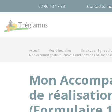
02 96 43 17 93
Contactez-n
Tréglamus
Accueil
Mes démarches
Services en ligne et 
Mon Accompagnateur Rénov’ : Conditions de réalisation d
Mon Accompag
de réalisatio
(Formulaire 