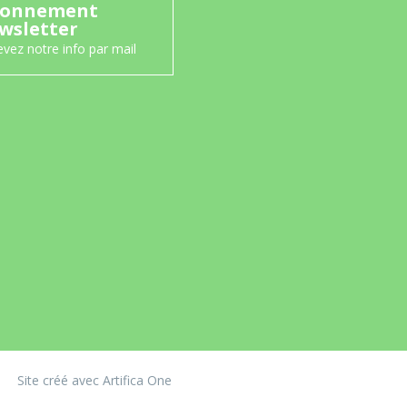
onnement
wsletter
vez notre info par mail
Site créé avec Artifica One