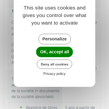
Durée de
This site uses cookies and
Type de document
conservation
gives you control over what
Comptes annuels (bilan,
10 ans à partir de
you want to activate
compte de résultat,
la clôture de
annexe...)
l'exercice
Personalize
Statuts d'une société, d'un
5 ans à partir de
GIE
ou d'une association
la perte de
OK, accept all
(si nécessaire, pièce
personnalité
modificative de statuts)
morale (ou
Deny all cookies
radiation du
RCS
)
Privacy policy
Traité de fusion et autre
5 ans
acte lié au fonctionnement
de la société (+ documents
de la société absorbée)
Registre de titres
5 ans à partir de