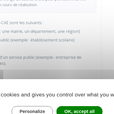
 cours de réalisation.
CAE sont les suivants :
s : une mairie, un département, une région)
blic (exemple : établissement scolaire)
d'un service public (exemple : entreprise de
s).
I-CAE ?
 cookies and gives you control over what you w
ion professionnelle des personnes sans emploi
fessionnelles particulières d'accès à l'emploi.
Personalize
OK, accept all