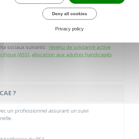
ntes :
Deny all cookies
Privacy policy
ma sociaux suivants :
revenu de solidarité active
écifique (ASS)
,
allocation aux adultes handicapés
CAE ?
avec un professionnel assurant un suivi
nelle.