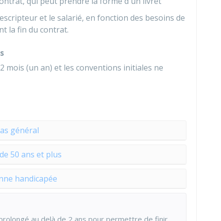
ontrat, qui peut prendre la forme d'un livret
escripteur et le salarié, en fonction des besoins de
t la fin du contrat.
s
2 mois (un an) et les conventions initiales ne
as général
 de 50 ans et plus
nne handicapée
prolongé au delà de 2 ans pour permettre de finir