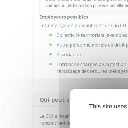
une action de formation professionnelle en
Employeurs possibles
Les employeurs pouvant conclure un CUI-
Collectivité territoriale (exemple
Autre personne morale de droit pu
Association
Entreprise chargée de la gestion 
ramassage des ordures ménagère
Qui peut en bénéficier d'un CU
This site uses
Le CUI a pour objet de faciliter l'insert
rencontrant des difficultés sociales et pro