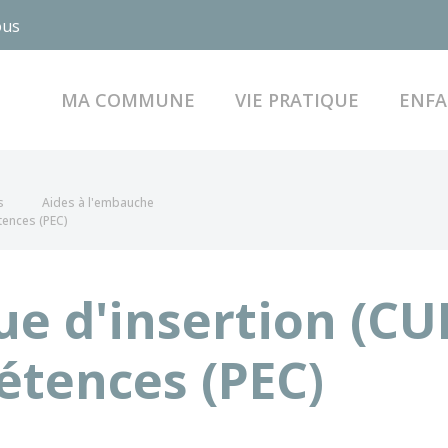
ous
MA COMMUNE
VIE PRATIQUE
ENFA
s
Aides à l'embauche
tences (PEC)
e d'insertion (CUI
tences (PEC)