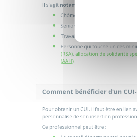
Il s'agit
notamment
des personnes suiva
Chômeur de longue durée
Senior
Travailleur handicapé
Personne qui touche un des mini
(RSA)
,
allocation de solidarité sp
(AAH)
.
Comment bénéficier d'un CUI-
Pour obtenir un CUI, il faut être en lien 
personnalisé de son insertion profession
Ce professionnel peut être :