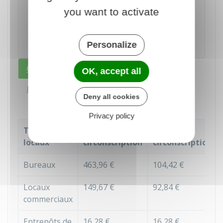
Les espaces à caractère social ou sanitaire mis
you want to activate
à la disposition du personnel
NE SONT PAS
PRIS EN CONSIDÉRATION
pour établir
l'assiette
de la taxe.
Personalize
Cas général
OK, accept all
En cas de changement de catégorie
Deny all cookies
Privacy policy
e
e
Types de
1
2
locaux
circonscription
circonscription
Bureaux
463,96 €
104,42 €
Locaux
149,67 €
92,84 €
commerciaux
Entrepôts de
16,28 €
16,28 €