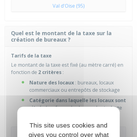
Val d'Oise (95)
Quel est le montant de la taxe sur la
création de bureaux ?
Tarifs de la taxe
Le montant de la taxe est fixé (au mètre carré) en
fonction de
2 critères
:
Nature des locaux
: bureaux, locaux
commerciaux ou entrepôts de stockage
Catégorie dans laquelle les locaux sont
situés
(sauf pour les locaux de stockage
dont le tarif est unique)
This site uses cookies and
À noter
gives you control over what