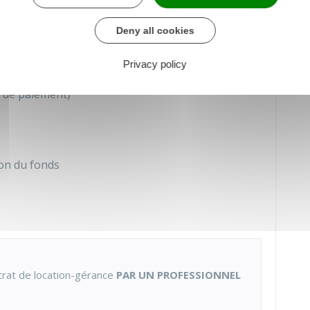
e renouvelement
vail, contrats client/fournisseur)
Deny all cookies
ies
Privacy policy
e
 de paiement)
ion du fonds
trat de location-gérance
PAR UN PROFESSIONNEL