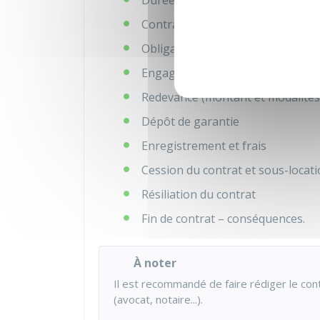
Durée du contrat et modalités d
Contrats en cours (contrats de tra
Obligations réciproques des part
Engagement de non-concurrenc
Redevance (montant et modalités
Dépôt de garantie
Enregistrement et frais
Cession du contrat et sous-locat
Résiliation du contrat
Fin de contrat – conséquences.
À noter
Il est recommandé de faire rédiger le con
(avocat, notaire...).