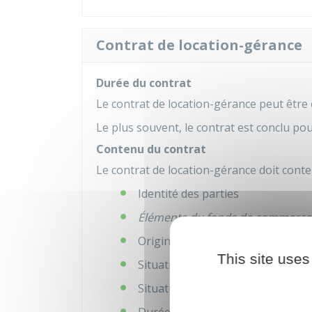
Contrat de location-gérance
Durée du contrat
Le contrat de location-gérance peut être
Le plus souvent, le contrat est conclu po
Contenu du contrat
Le contrat de location-gérance doit cont
Identité des parties
Éléments du fonds de commerce
Origine du fonds (création, achat, 
This site uses
Situation locative (bailleur propri
Situation générale du fonds (nor