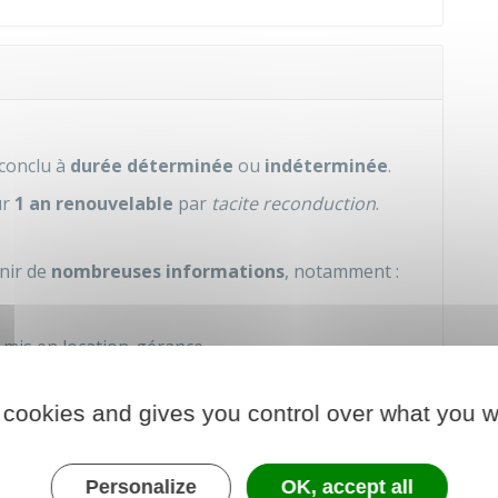
 conclu à
durée
déterminée
ou
indéterminée
.
ur
1 an renouvelable
par
tacite reconduction
.
enir de
nombreuses informations
, notamment :
mis en location-gérance
succession...)
 cookies and gives you control over what you w
étaire ou locataire des locaux)
mes de sécurité, d'hygiène et d'environnement)
Personalize
OK, accept all