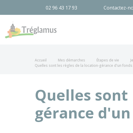
02 96 43 17 93
Contactez-n
Tréglamus
Accueil
Mes démarches
Étapes de vie
J
Quelles sont les règles de la location-gérance d'un fon
Quelles sont 
gérance d'un