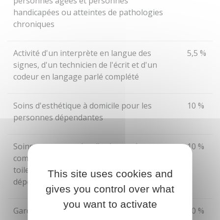
personnes âgées et personnes
handicapées ou atteintes de pathologies
chroniques
Activité d'un interprète en langue des
5,5 %
signes, d'un technicien de l'écrit et d'un
codeur en langage parlé complété
Soins d'esthétique à domicile pour les
10 %
personnes dépendantes
Soins et promenades d'animaux de
10 %
compagnie (sauf soins vétérinaires et
toilettage), pour les personnes
This site uses cookies and
dépendantes
gives you control over what
you want to activate
Garde d'enfants à domicile et
10 %