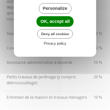
accompagnement d'enfants dans leurs
déplacements hors du domicile
Personalize
(promenades, transport, actes de la vie
courante)
OK, accept all
Soutien scolaire à domicile
10 %
Deny all cookies
Privacy policy
Cours à domicile (hors soutien scolaire)
20 %
Assistance administrative à domicile
10 %
Petits travaux de jardinage (y compris
20 %
débroussaillage)
Entretien de la maison et travaux ménagers
10 %