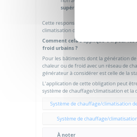
non avec un système de ventilati
supérieure à 70 kW
.
Cette responsabilité s'applique aux prop
climatisation des bâtiments.
Comment cela s'applique-t-il pour les 
froid urbains ?
Pour les bâtiments dont la génération de
chaleur ou de froid avec un réseau de cha
générateur à considérer est celle de la st
L'application de cette obligation peut êt
système de chauffage/climatisation et la 
Système de chauffage/climatisation d
Système de chauffage/climatisation
À noter