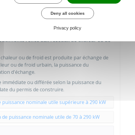
on, dont la
puissance nominale utile est
Deny all cookies
riétaires des systèmes de chauffage ou de
Privacy policy
bâtiments reliés aux réseaux de chaleur ou de
 chaleur ou de froid est produite par échange de
leur ou de froid urbain, la puissance du
ation d'échange.
re immédiate ou différée selon la puissance du
date du permis de construire.
e puissance nominale utile supérieure à 290 kW
 de puissance nominale utile de 70 à 290 kW