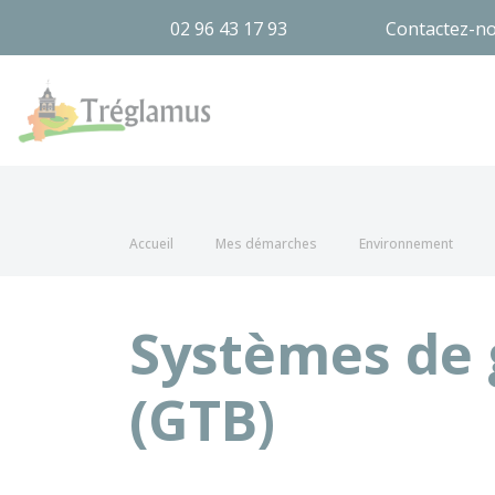
02 96 43 17 93
Contactez-n
Tréglamus
Accueil
Mes démarches
Environnement
Systèmes de 
(GTB)