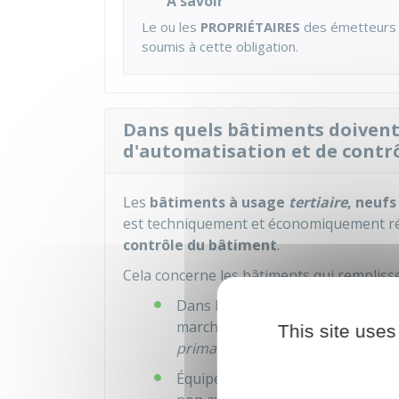
À savoir
Le ou les
PROPRIÉTAIRES
des émetteurs r
soumis à cette obligation.
Dans quels bâtiments doivent 
d'automatisation et de contrô
Les
bâtiments à usage
tertiaire
, neufs
est techniquement et économiquement ré
contrôle du bâtiment
.
Cela concerne les bâtiments qui rempliss
Dans lesquels sont exercées des
marchandes, y compris ceux appa
This site uses
primaire
ou
secondaire
Équipés d'un système de chauffag