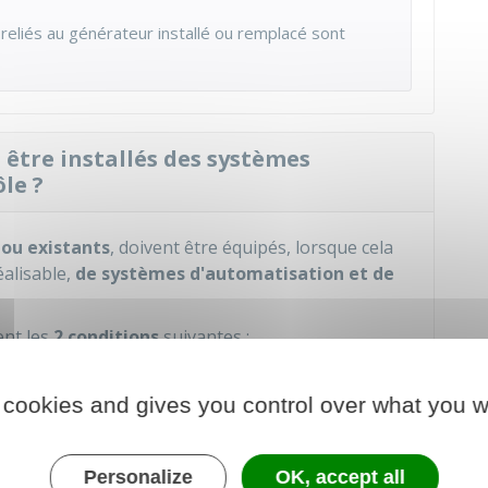
eliés au générateur installé ou remplacé sont
être installés des systèmes
le ?
 ou existants
, doivent être équipés, lorsque cela
alisable,
de systèmes d'automatisation et de
ent les
2 conditions
suivantes :
activités tertiaires
marchandes ou non
rtenant à des personnes morales du secteur
 cookies and gives you control over what you w
e ou d'un système de climatisation, combiné ou
Personalize
OK, accept all