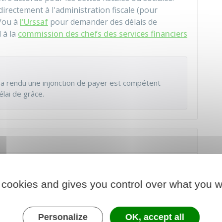
directement à l'administration fiscale (pour
t/ou à
l'Urssaf
pour demander des délais de
 à la
commission des chefs des services financiers
 a rendu une injonction de payer est compétent
lai de grâce.
orerie, une entreprise doit être attentive à la
 cookies and gives you control over what you w
 de surplus ni de manque, car chacun de ces
Personalize
OK, accept all