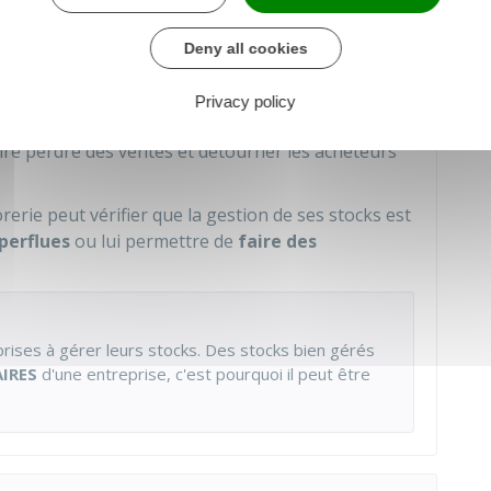
quences sévères sur la trésorerie de l'entreprise
e
sur-stockage
coûte cher. Lorsque le volume est
Deny all cookies
stockage fixes (bâtiments, engins lourds,
ntretien). Ces coûts peuvent peser lourd sur les
Privacy policy
tockage immobilise inutilement des capitaux.
ire perdre des ventes et détourner les acheteurs
erie peut vérifier que la gestion de ses stocks est
perflues
ou lui permettre de
faire des
eprises à gérer leurs stocks. Des stocks bien gérés
AIRES
d'une entreprise, c'est pourquoi il peut être