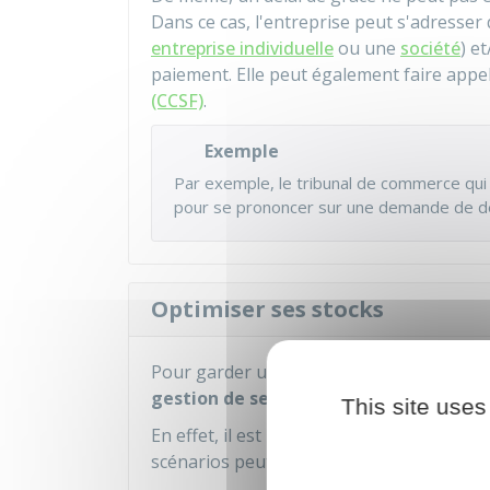
Dans ce cas, l'entreprise peut s'adresser 
entreprise individuelle
ou une
société
) e
paiement. Elle peut également faire appel
(CCSF)
.
Exemple
Par exemple, le tribunal de commerce qui
pour se prononcer sur une demande de dé
Optimiser ses stocks
Pour garder une bonne maitrise de sa trés
gestion de ses stocks
.
This site uses
En effet, il est important de ne pas avoir
scénarios peut avoir un impact financier.