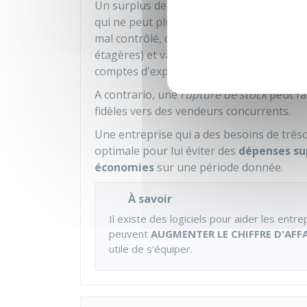
Un surplus de stocks peut avoir des consé
qui ne peut plus rentrer dans ses frais. L
mal contrôlé, cela engendre des coûts de 
étagères) et variables (salaires, frais d'e
comptes d'exploitation. De plus, le sur-s
A contrario, une
rupture de stock
peut fa
fidèles vers des vendeurs concurrents.
Une entreprise qui a des besoins de trésor
optimale pour lui éviter des
dépenses su
économies
sur une période donnée.
À savoir
Il existe des logiciels pour aider les entr
peuvent
AUGMENTER LE CHIFFRE D'AFF
utile de s'équiper.