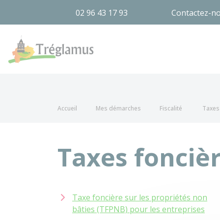
02 96 43 17 93
Contactez-n
Tréglamus
Accueil
Mes démarches
Fiscalité
Taxes
Taxes fonciè
Taxe foncière sur les propriétés non
bâties (TFPNB) pour les entreprises