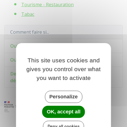
Tourisme - Restauration
Tabac
Comment faire si...
Ouvrir un commerce
Ouvrir un restaurant
This site uses cookies and
gives you control over what
Devenir brocanteur, antiquaire ou ouvrir un
you want to activate
dépôt-vente
Personalize
OK, accept all
Deny all cookies