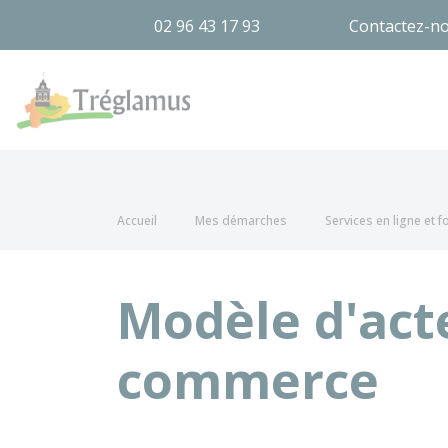
02 96 43 17 93
Contactez-n
Tréglamus
Accueil
Mes démarches
Services en ligne et 
Modèle d'act
commerce