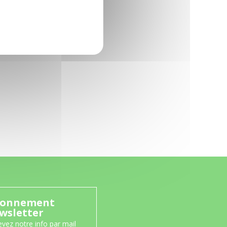
onnement
wsletter
vez notre info par mail