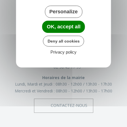
Personalize
OK, accept all
TRÉGLAMUS
Deny all cookies
15 rue de la Mairie
22540 Tréglamus
Privacy policy
France
02 96 43 17 93
Horaires de la mairie
Lundi, Mardi et Jeudi :
08h30 - 12h00
13h30 - 17h30
Mercredi et Vendredi :
08h30 - 12h00
13h30 - 17h00
CONTACTEZ-NOUS