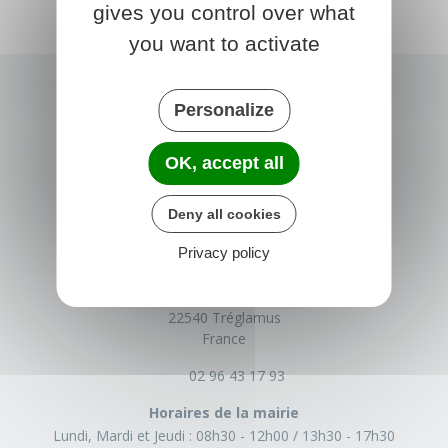
gives you control over what
you want to activate
Personalize
OK, accept all
Deny all cookies
Privacy policy
TRÉGLAMUS
15 rue de la Mairie
22540 Tréglamus
France
02 96 43 17 93
Horaires de la mairie
Lundi, Mardi et Jeudi :
08h30 - 12h00
13h30 - 17h30