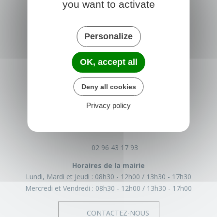
you want to activate
Personalize
OK, accept all
Deny all cookies
TRÉGLAMUS
Privacy policy
15 rue de la Mairie
22540 Tréglamus
France
02 96 43 17 93
Horaires de la mairie
Lundi, Mardi et Jeudi :
08h30 - 12h00
13h30 - 17h30
Mercredi et Vendredi :
08h30 - 12h00
13h30 - 17h00
CONTACTEZ-NOUS