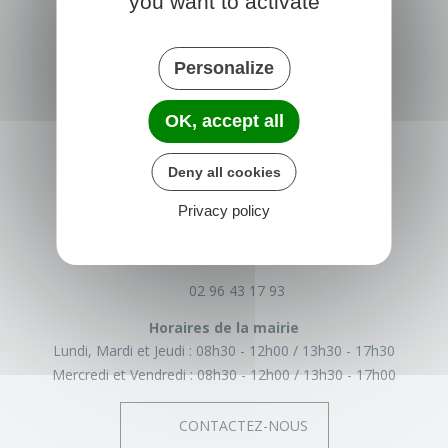
you want to activate
Personalize
OK, accept all
Deny all cookies
TRÉGLAMUS
Privacy policy
15 rue de la Mairie
22540 Tréglamus
France
02 96 43 17 93
Horaires de la mairie
Lundi, Mardi et Jeudi :
08h30 - 12h00
13h30 - 17h30
Mercredi et Vendredi :
08h30 - 12h00
13h30 - 17h00
CONTACTEZ-NOUS