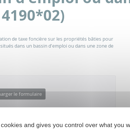
14190*02)
ion de taxe foncière sur les propriétés bâties pour
 situés dans un bassin d'emploi ou dans une zone de
arger le formulaire
 cookies and gives you control over what you w
 chargé des finances