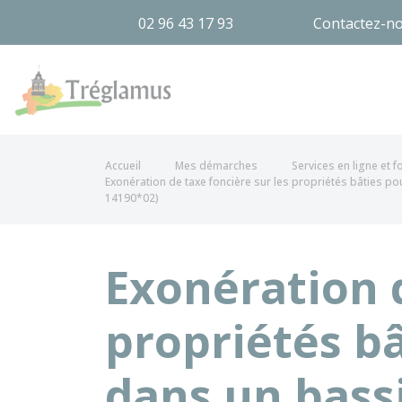
02 96 43 17 93
Contactez-n
Tréglamus
Accueil
Mes démarches
Services en ligne et 
Exonération de taxe foncière sur les propriétés bâties 
14190*02)
Exonération d
propriétés b
dans un bass